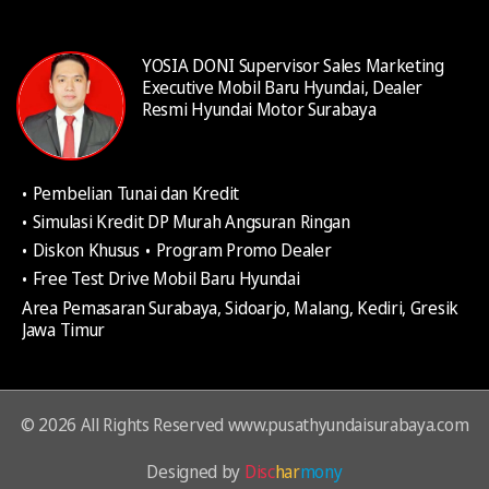
TPMS-Tire Pressure Monitoring System
Burglar Alarm
YOSIA DONI Supervisor Sales Marketing
Ultrasonic Intrusion Protection Alarm (tipe
Executive Mobil Baru Hyundai, Dealer
Prime & N Line)
Resmi Hyundai Motor Surabaya
Pembelian Tunai dan Kredit
Simulasi Kredit DP Murah Angsuran Ringan
Diskon Khusus
Program Promo Dealer
Free Test Drive Mobil Baru Hyundai
Area Pemasaran Surabaya, Sidoarjo, Malang, Kediri, Gresik
Jawa Timur
© 2026 All Rights Reserved www.pusathyundaisurabaya.com
Designed by
Disc
har
mony