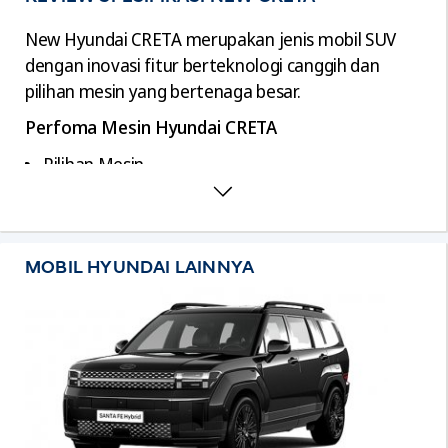
New Hyundai CRETA merupakan jenis mobil SUV
dengan inovasi fitur berteknologi canggih dan
pilihan mesin yang bertenaga besar.
Perfoma Mesin Hyundai CRETA
Pilihan Mesin
Tipe N-Line Turbo 1482 cc 1.5 GDI
Turbocharger 16-valve 4 In-line Cylinder
Tipe Non Turbo 1497 cc 1.5 MPi VIS 4 In-line
MOBIL HYUNDAI LAINNYA
Cylinder
Pilihan Transmisi
Tipe N-Line Turbo 7-speed DCT
Tipe Automatic Non Turbo IVT
Tipe Manual Non Turbo 6-speed manual
Tenaga Mesin
Tipe N-Line Turbo 160 Ps 5500 rpm