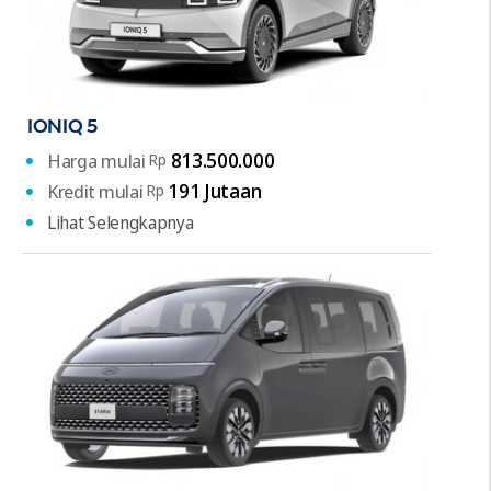
Connectivity
USB-A Multimedia Port
Front & Rear USB-C Charging Port
Smartphone Wireless Charger (kecuali Tipe
IONIQ 5
Active)
813.500.000
Harga mulai
Rp
Steering Wheel Audio & Bluetooth® Remote
191 Jutaan
Kredit mulai
Rp
Control
Lihat Selengkapnya
Built-in Satellite Navigation (tipe Prime & N Line)
BOSE® Premium Sound System (tipe
Style/Prime/N Line)
Speaker Sound
Tipe Active 4 Speaker
Tipe Trend 6 Speaker
Tipe Style/Prime/N-Line 8 Speaker
AC Auto Ventilation Full Automatic Temperature
Control (kecuali Tipe Active)