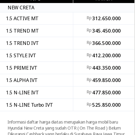
NEW CRETA
1.5 ACTIVE MT
Rp
312.650.000
1.5 TREND MT
Rp
345.450.000
1.5 TREND IVT
Rp
366.500.000
1.5 STYLE IVT
Rp
412.200.000
1.5 PRIME IVT
Rp
443.350.000
1.5 ALPHA IVT
Rp
459.850.000
1.5 N-LINE IVT
Rp
477.850.000
1.5 N-LINE Turbo IVT
Rp
525.850.000
Informasi daftar harga diatas merupakan harga mobil baru
Hyundai New Creta yang sudah OTR ( On The Road ) Belum
Dikurangi Cashback yang berlaku di Surabaya Raya Jawa Timur