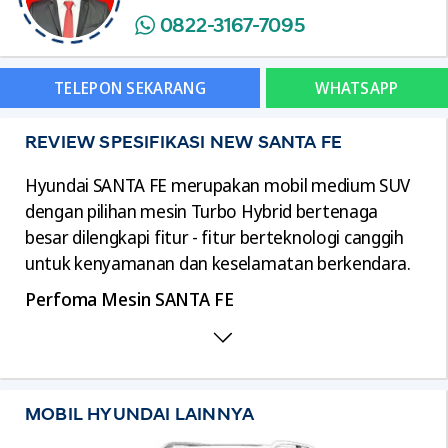
0822-3167-7095
TELEPON SEKARANG
WHATSAPP
REVIEW SPESIFIKASI NEW SANTA FE
Hyundai SANTA FE merupakan mobil medium SUV
dengan pilihan mesin Turbo Hybrid bertenaga
besar dilengkapi fitur - fitur berteknologi canggih
untuk kenyamanan dan keselamatan berkendara.
Perfoma Mesin SANTA FE
Tipe Non Hybrid
Mesin 2497 cc Multi Point Intake Manifold +
Gasoline Direct Injection 4 in-line
MOBIL HYUNDAI LAINNYA
Power 194 ps / 6100 rpm
Torsi 246 kg-m / 4000 rpm