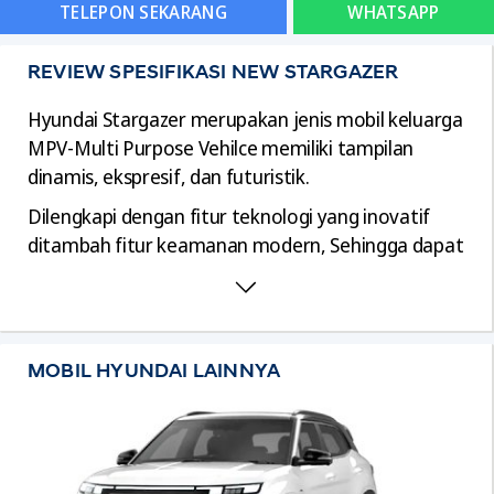
TELEPON SEKARANG
WHATSAPP
REVIEW SPESIFIKASI NEW STARGAZER
Hyundai Stargazer merupakan jenis mobil keluarga
MPV-Multi Purpose Vehilce memiliki tampilan
dinamis, ekspresif, dan futuristik.
Dilengkapi dengan fitur teknologi yang inovatif
ditambah fitur keamanan modern, Sehingga dapat
menjadi mobil pilihan keluarga yang nyaman dan
praktis untuk kebutuhan mobilitas sehari-hari
hingga perjalanan jauh.
Performa Mesin Hyundai Stargazer
MOBIL HYUNDAI LAINNYA
Mesin 1497 cc 4 Cylinders 16-valve HLA
Tenaga Mesin 115 PS 6300 rpm dan torsi 14.7
kg-m 4500 rpm