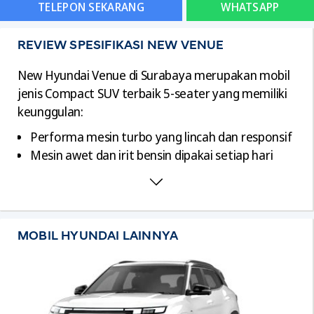
TELEPON SEKARANG
WHATSAPP
REVIEW SPESIFIKASI NEW VENUE
New Hyundai Venue di Surabaya merupakan mobil
jenis Compact SUV terbaik 5-seater yang memiliki
keunggulan:
Performa mesin turbo yang lincah dan responsif
Mesin awet dan irit bensin dipakai setiap hari
Interior kabin nyaman dan luas
Fitur modern dan canggih seperti Sunroof,
Headunit 8 inch, AC Automatic, dan lain-lain
Fitur safety lengkap dan aman
MOBIL HYUNDAI LAINNYA
Gratis paket servis 4 tahun atau 60ribu Km
Garansi hingga 4 tahun atau 100ribu Km
Dimesin Ukuran Hyundai Venue