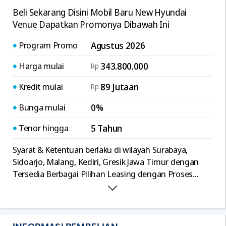
Beli Sekarang Disini Mobil Baru New Hyundai
Venue Dapatkan Promonya Dibawah Ini
Program Promo
Agustus 2026
Harga mulai
343.800.000
Rp
Kredit mulai
89 Jutaan
Rp
Bunga mulai
0%
Tenor hingga
5 Tahun
Syarat & Ketentuan berlaku di wilayah Surabaya,
Sidoarjo, Malang, Kediri, Gresik Jawa Timur dengan
Tersedia Berbagai Pilihan Leasing dengan Proses
Mudah dan Cepat, serta Terima Tukar Tambah Segala
Merk.